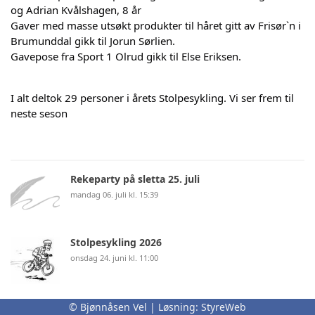
og Adrian Kvålshagen, 8 år
Gaver med masse utsøkt produkter til håret gitt av Frisør`n i
Brumunddal gikk til Jorun Sørlien.
Gavepose fra Sport 1 Olrud gikk til Else Eriksen.
I
alt deltok 29 personer i årets Stolpesykling. Vi ser frem til
neste seson
Rekeparty på sletta 25. juli
mandag 06. juli kl. 15:39
Stolpesykling 2026
onsdag 24. juni kl. 11:00
Birkebeinerrittet 29 august
© Bjønnåsen Vel | Løsning:
StyreWeb