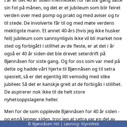
sin fot på månen, og det er et jubileum som blir feiret
verden over med pomp og prakt og med aviser og tv
til stede. De involverte får til og med møte verdens
mektigste mann. Et annet 40-års (hvis jeg ikke husker
feil) jubileum som sannsynligvis ikke vil bli market noe
sted og forbigått i stillhet av de fleste, er at det i år
også er 40 år siden det ble drevet seterdrift på
Bjønnåsen for siste gang. Og for oss som var med på
dette og hadde vårt hjerte til Bjønnåsen og til setra
spesielt, så er det egentlig litt vemodig med slike
jubileer. Så det er kanskje greit at de forbigås i stillhet.
De aspirerer nok ikke til de helt store
nyhetsoppslagene heller.
Men for de som opplevde Bjønnåsen for 40 år siden -
og ennå lenger siden, tror jeg at setra var en del av
© Bjønnåsen Vel | Løsning:
StyreWeb
det livet der oppe de satte pris på. Selv husker jeg det