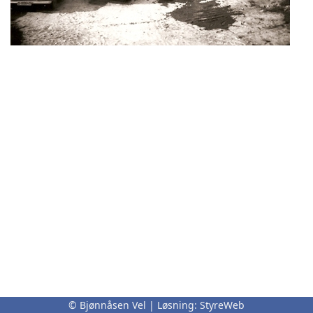
© Bjønnåsen Vel | Løsning:
StyreWeb